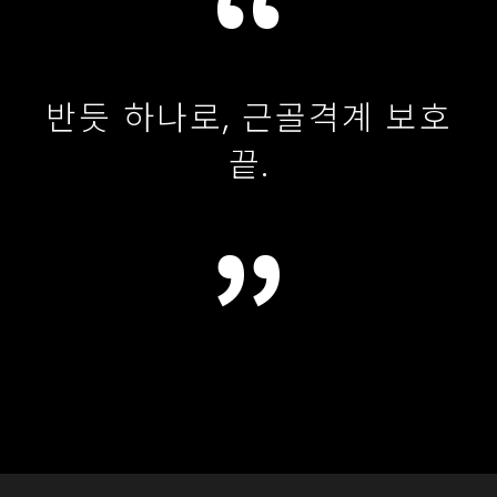
반듯 하나로, 근골격계 보호
끝.