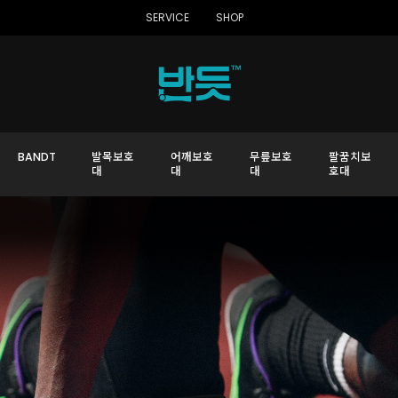
SERVICE
SHOP
BANDT
발목보호
어깨보호
무릎보호
팔꿈치보
대
대
대
호대