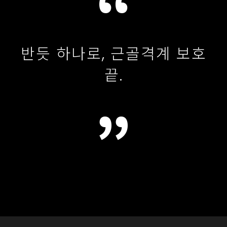
반듯 하나로, 근골격계 보호
끝.